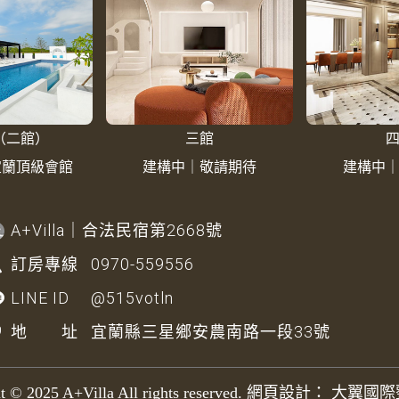
（二館）
三館
A宜蘭頂級會館
建構中｜敬請期待
建構中
A+Villa
｜合法民宿第2668號
訂房專線
0970-559556
LINE ID
@515votln
地 址
宜蘭縣三星鄉安農南路一段33號
ht © 2025
A+Villa
All rights reserved.
網頁設計
：
大翼國際