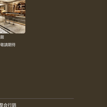
四館
｜敬請期待
整合行銷