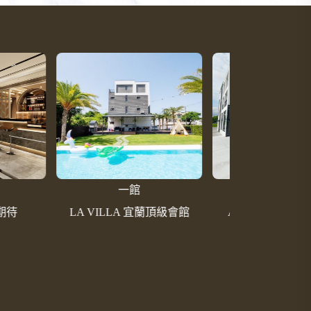
一館
旗艦館（二館）
A 宜蘭頂級會館
A+VILLA宜蘭頂級會館
建構中