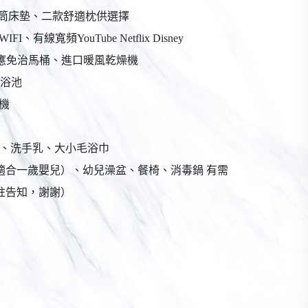
人獨立筒床墊、二款舒適枕供選擇
、有線寬頻YouTube Netflix Disney
感應免治馬桶、進口暖風乾燥機
浴池
機
備品、洗手乳、大小毛浴巾
適合一歲嬰兒）、幼兒澡盆、餐椅、消毒鍋 有需
註告知，謝謝）